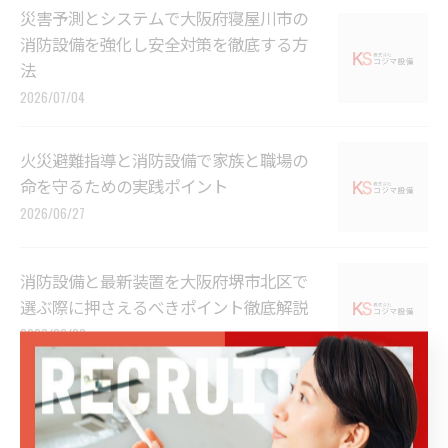
災害予測とシステムで大阪府寝屋川市の
消防設備を強化し安全対策を徹底する方
法
2026/07/04
火災避難指導と消防設備で家族と職場の
命を守るための実践ポイント
2026/06/27
消防設備と最新装置を大阪府堺市北区で
選ぶ際に押さえるべきポイント徹底解説
2026/06/20
消防設備の保険対応で補償範囲と費用負
担を実務目線で徹底解説