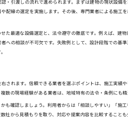
確認・引渡しの流れで進められます。まずは建物の現状設備を
消防設備改良工事で重要な法令遵守のポイント
器や配線の選定を実施します。その後、専門業者による施工を
最新の消防設備関連法令と改修工事の関係
堺市南区における消防設備の条例解説
わせた最適な設備選定と、法令遵守の徹底です。例えば、建物
消防設備点検と法令報告の流れと注意点
業者への相談が不可欠です。失敗例として、設計段階での基準
消防設備士資格取得が改良工事に与える影響
す。
万全な消防設備管理を実現する改良工事の流れ
消防設備改良工事の計画段階で押さえるべき点
ご応募
ご応募
現場調査から施工までの消防設備改良工事手順
左右されます。信頼できる業者を選ぶポイントは、施工実績や
で複数の現場経験がある業者は、地域特有の法令・条例にも精
消防設備改良工事で重視される管理体制
堺市南区での消防設備改修現場の流れを解説
るかも確認しましょう。利用者からは「相談しやすい」「施工
複数社から見積もりを取り、対応や提案内容を比較することも
消防設備改良工事後の点検とメンテナンス方法