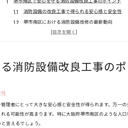
堺市南区で安心を守る消防設備改良工事のポイント
消防設備の改良工事で得られる安心感と安全性
堺市南区における消防設備改修の最新動向
消防設備改良工事の基本工程とポイント解説
信頼できる消防設備業者選びのコツとは
消防設備改良工事で守るべき法令と基準
守る消防設備改良工事のポ
消防設備を最新基準に改修する方法と注意点
消防設備を最新基準に対応させる改修手順
改修工事で押さえたい消防設備の法令ポイント
全性
堺市南区で注目される消防設備の改修方法
や管理者にとって大きな安心感と安全性が得られます。万一の
消防設備改良工事のトラブル事例と防止策
られる可能性が高まります。特に大阪府堺市南区のような人口
消防設備の改修に必要な資格や技術とは
いと言えるでしょう。
消防設備点検から始める安全な施設管理術