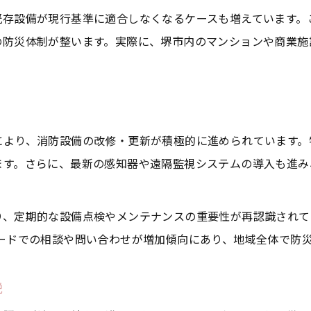
既存設備が現行基準に適合しなくなるケースも増えています。
消防設備点検の重要性と安全管理の基本
の防災体制が整います。実際に、堺市内のマンションや商業施
堺市南区の消防設備点検の流れと実践例
消防設備点検でよくある指摘事項と改善策
定期的な消防設備点検の効果的な進め方
消防設備点検後の改良工事が必要な場合の対応
により、消防設備の改修・更新が積極的に進められています。
改良工事を成功させる堺市南区の現場事例紹介
ます。さらに、最新の感知器や遠隔監視システムの導入も進み
消防設備改良工事の成功事例から学ぶポイント
堺市南区で実施された消防設備改修の具体例
り、定期的な設備点検やメンテナンスの重要性が再認識されて
消防設備改良工事の現場で役立つ工夫や知識
ードでの相談や問い合わせが増加傾向にあり、地域全体で防
現場で重視される消防設備の安全対策とは
消防設備改良工事の現場担当者の声を紹介
説
消防設備の法令対応に強くなるための知識