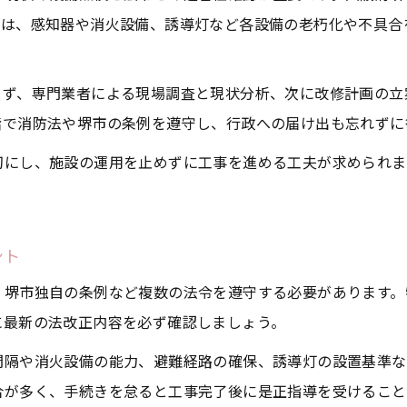
では、感知器や消火設備、誘導灯など各設備の老朽化や不具合
まず、専門業者による現場調査と現状分析、次に改修計画の立
階で消防法や堺市の条例を遵守し、行政への届け出も忘れずに
切にし、施設の運用を止めずに工事を進める工夫が求められま
。
ント
、堺市独自の条例など複数の法令を遵守する必要があります。
に最新の法改正内容を必ず確認しましょう。
間隔や消火設備の能力、避難経路の確保、誘導灯の設置基準な
合が多く、手続きを怠ると工事完了後に是正指導を受けること