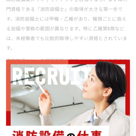
門資格である「消防設備士」の取得が大きな第一歩で
す。消防設備士には甲種・乙種があり、種類ごとに扱え
る設備や業務の範囲が異なります。特に乙種第6類など
は、未経験者でも比較的取得しやすい資格とされていま
す。
資格取得には、各都道府県で実施される試験に合格する
必要があります。試験では法令や構造・機能、点検方法
などが問われるため、テキストや過去問題集を使った学
習が効果的です。独学のほか、専門学校や通信講座を利
用する方法もあります。
企業によっては、受験費用の補助や勉強会の開催など、
資格取得をサポートする体制が整っています。資格を取
得することで、現場での業務範囲が広がり、収入やポジ