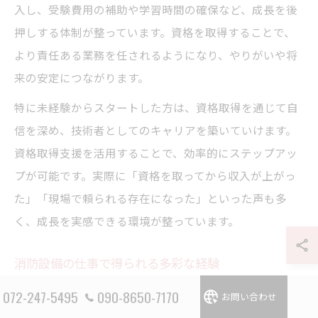
入し、受験費用の補助や学習時間の確保など、成長を後
押しする体制が整っています。資格を取得することで、
より責任ある業務を任されるようになり、やりがいや将
来の安定につながります。
特に未経験からスタートした方は、資格取得を通じて自
信を深め、技術者としてのキャリアを築いていけます。
資格取得支援を活用することで、効率的にステップアッ
プが可能です。実際に「資格を取ってから収入が上がっ
た」「現場で頼られる存在になった」といった声も多
く、成長を実感できる環境が整っています。
消防設備の仕事で得られる多彩な経験
消防設備の仕事は、商業施設やマンション、介護施設な
072-247-5495
090-8650-7170
お問い合わせ
ど幅広い建物の安全基盤を支える役割を担います。現場