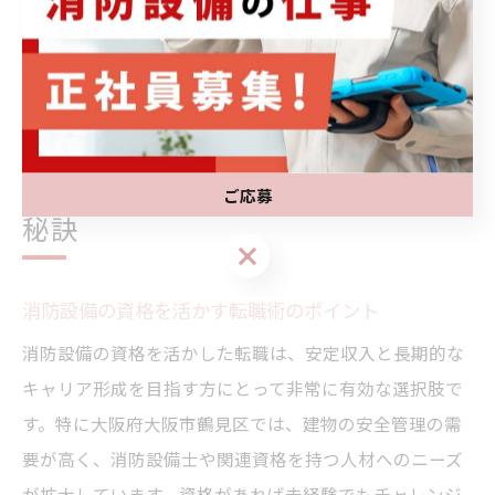
ションアップにも直結します。未経験からのスタートで
も、着実にキャリアを築くための大きな武器となるでし
ょう。
資格や経験を生かした転職成功の
ご応募
秘訣
ご応募
消防設備の資格を活かす転職術のポイント
消防設備の資格を活かした転職は、安定収入と長期的な
キャリア形成を目指す方にとって非常に有効な選択肢で
す。特に大阪府大阪市鶴見区では、建物の安全管理の需
要が高く、消防設備士や関連資格を持つ人材へのニーズ
が拡大しています。資格があれば未経験でもチャレンジ