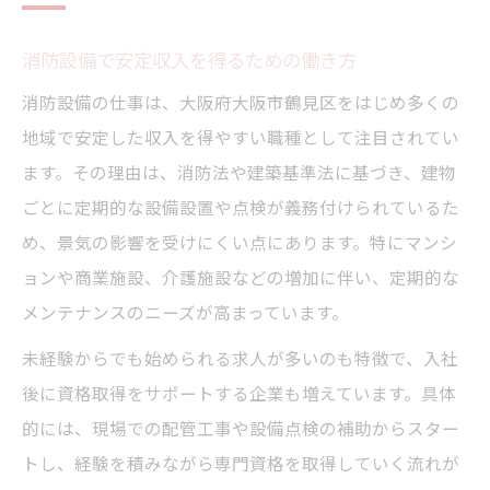
消防設備でのキャリア形成の流れを紹介
消防設備の現場で必要なスキルを身につけ
消防設備で安定収入を得るための働き方
る
消防設備の仕事は、大阪府大阪市鶴見区をはじめ多くの
未経験者におすすめの消防設備の仕事選び
地域で安定した収入を得やすい職種として注目されてい
消防設備の入門資格とその取得方法
ます。その理由は、消防法や建築基準法に基づき、建物
ごとに定期的な設備設置や点検が義務付けられているた
資格や経験を生かした転職成功の秘訣
め、景気の影響を受けにくい点にあります。特にマンシ
消防設備の資格を活かす転職術のポイント
ョンや商業施設、介護施設などの増加に伴い、定期的な
経験者が消防設備業界で評価される理由
メンテナンスのニーズが高まっています。
消防設備士としてキャリアアップする方法
未経験からでも始められる求人が多いのも特徴で、入社
転職で消防設備の経験を最大限に活かすに
後に資格取得をサポートする企業も増えています。具体
は
的には、現場での配管工事や設備点検の補助からスター
消防設備の資格手当と年収アップのコツ
トし、経験を積みながら専門資格を取得していく流れが
長期的安定へ導く消防設備の採用トレンド