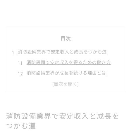
目次
消防設備業界で安定収入と成長をつかむ道
消防設備で安定収入を得るための働き方
消防設備業界が成長を続ける理由とは
資格取得が消防設備の収入安定に直結
消防設備の需要拡大と将来性を解説
キャリアアップに役立つ消防設備の知識
消防設備業界で安定収入と成長を
未経験から始める消防設備のキャリア形成
つかむ道
未経験でも消防設備業界で活躍できる理由