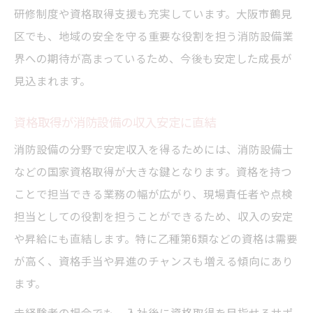
消防設備職の将来性と安定性を分析
研修制度や資格取得支援も充実しています。大阪市鶴見
地域で求められる消防設備の役割と価値
区でも、地域の安全を守る重要な役割を担う消防設備業
界への期待が高まっているため、今後も安定した成長が
消防設備業界の人材需要が高まる背景
見込まれます。
消防設備で長期的に活躍できるポイント
将来を見据えた消防設備のキャリア設計
資格取得が消防設備の収入安定に直結
消防設備の分野で安定収入を得るためには、消防設備士
などの国家資格取得が大きな鍵となります。資格を持つ
ことで担当できる業務の幅が広がり、現場責任者や点検
担当としての役割を担うことができるため、収入の安定
や昇給にも直結します。特に乙種第6類などの資格は需要
が高く、資格手当や昇進のチャンスも増える傾向にあり
ます。
未経験者の場合でも、入社後に資格取得を目指せるサポ